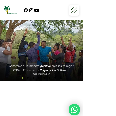
Generamos un impacto
positivo
en nuestra región
¡GRACIAS a nuestra
Corporación El Tesoro!
más información.
Cl. 4 Sur #43A-145, TUYA Building, Office 506, Medellín, Antioquia – Phone
number:
604 431 0405
In Uraba: Venecia Farm – Km One - Vía Zungo Embarcadero
Contact: Esteban Echeverri G.
gerente@agrotes.com.co