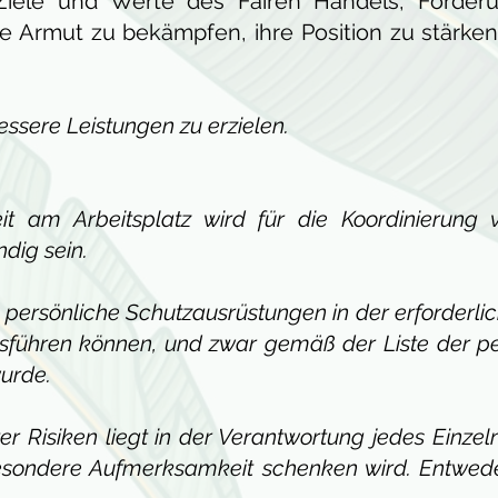
 Ziele und Werte des Fairen Handels, Förder
ie Armut zu bekämpfen, ihre Position zu stärke
ssere Leistungen zu erzielen.
eit am Arbeitsplatz wird für die Koordinierun
dig sein.
ersönliche Schutzausrüstungen in der erforderlich
sführen können, und zwar gemäß der Liste der p
wurde.
ter Risiken liegt in der Verantwortung jedes Einz
, besondere Aufmerksamkeit schenken wird. Entwe